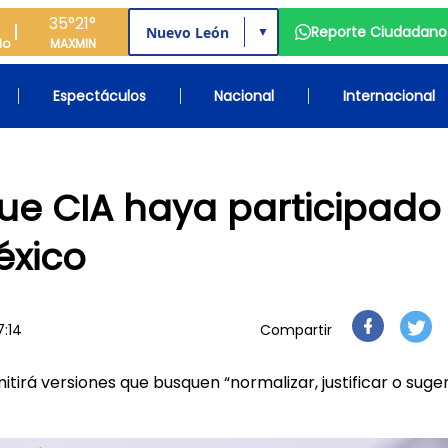
35°
21°
Reporte Ciudadano
▼
do
MAX
MIN
Espectáculos
Nacional
Internacional
ue CIA haya participado
éxico
7:14
Compartir
tirá versiones que busquen “normalizar, justificar o sugeri