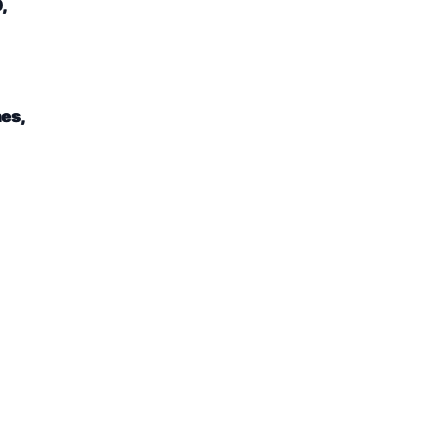
,
es,