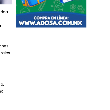
rica
a
iones
erales
o,
no