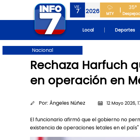
35°
VIE.,
7
2026
MTY
Despeja
Local
Deportes
Nacional
Rechaza Harfuch q
en operación en M
Por:
Ángeles Núñez
12 Mayo 2026, 1
El funcionario afirmó que el gobierno no permi
existencia de operaciones letales en el país"