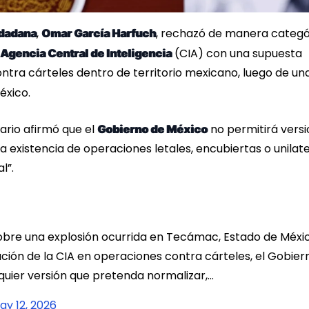
,
, rechazó de manera categó
udadana
Omar García Harfuch
(CIA) con una supuesta
Agencia Central de Inteligencia
tra cárteles dentro de territorio mexicano, luego de un
éxico.
nario afirmó que el
no permitirá vers
Gobierno de México
 la existencia de operaciones letales, encubiertas o unilat
l”.
sobre una explosión ocurrida en Tecámac, Estado de Méxic
ación de la CIA en operaciones contra cárteles, el Gobier
uier versión que pretenda normalizar,…
ay 12, 2026