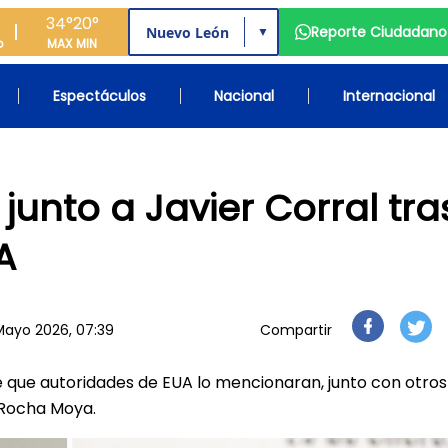
34°
20°
Reporte Ciudadano
▼
o
MAX
MIN
Espectáculos
Nacional
Internacional
unto a Javier Corral tra
A
Mayo 2026, 07:39
Compartir
e que autoridades de EUA lo mencionaran, junto con otros
 Rocha Moya.