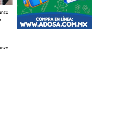
zunza
e
unza