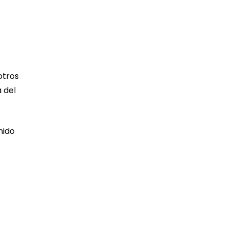
otros
 del
nido