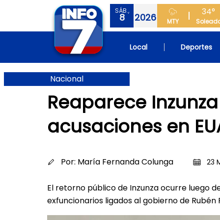
34°
SÁB.,
8
2026
MTY
Solead
Local
Deportes
Nacional
Reaparece Inzunza j
acusaciones en EU
Por:
María Fernanda Colunga
23 
El retorno público de Inzunza ocurre luego d
exfuncionarios ligados al gobierno de Rubén