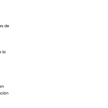
es de
e la
en
nción