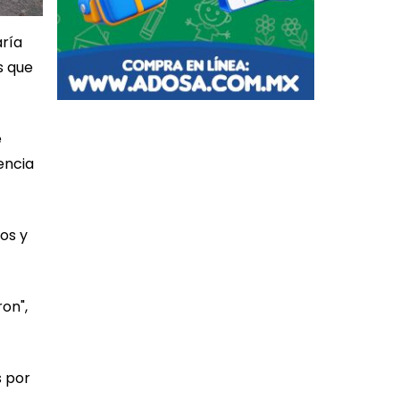
aría
s que
e
encia
os y
on",
s por