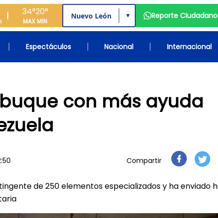
34°
20°
Reporte Ciudadano
▼
o
MAX
MIN
Espectáculos
Nacional
Internacional
n buque con más ayuda
ezuela
2:50
Compartir
ingente de 250 elementos especializados y ha enviado 
taria