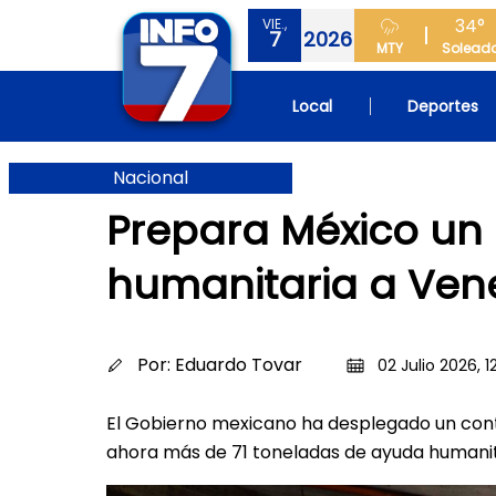
34°
VIE.,
7
2026
MTY
Solead
Local
Deportes
Nacional
Prepara México u
humanitaria a Ven
Por:
Eduardo Tovar
02 Julio 2026, 1
El Gobierno mexicano ha desplegado un cont
ahora más de 71 toneladas de ayuda humani