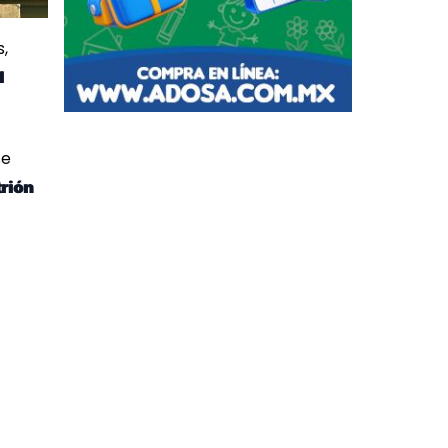
s,
l
se
rión