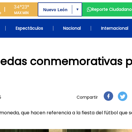
34°
23°
Reporte Ciudadano
▼
o
MAX
MIN
Espectáculos
Nacional
Internacional
nedas conmemorativas p
5
Compartir
moneda, que hacen referencia a la fiesta del fútbol que s