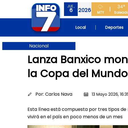
34°
JUE.,
6
2026
MTY
Solead
Local
Deportes
Nacional
Lanza Banxico mo
la Copa del Mundo
Por:
Carlos Nava
13 Mayo 2026, 16:3
Esta línea está compuesta por tres tipos de 
vivirá en el país en poco menos de un mes