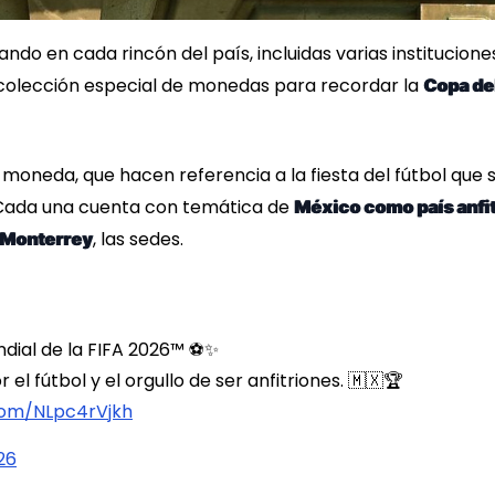
do en cada rincón del país, incluidas varias institucione
 colección especial de monedas para recordar la
Copa de
 moneda, que hacen referencia a la fiesta del fútbol que 
. Cada una cuenta con temática de
México como país anfit
, las sedes.
y Monterrey
al de la FIFA 2026™️ ⚽️✨
r el fútbol y el orgullo de ser anfitriones. 🇲🇽🏆
.com/NLpc4rVjkh
26