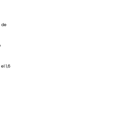
s de
é
el 1,6