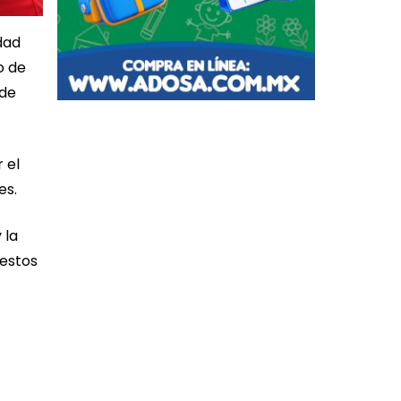
dad
o de
 de
 el
es.
 la
uestos