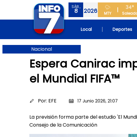
34°
SÁB.,
8
2026
MTY
Solead
Local
Deportes
Nacional
Espera Canirac imp
el Mundial FIFA™
Por:
EFE
17 Junio 2026, 21:07
La previsión forma parte del estudio 'El Mun
Consejo de la Comunicación