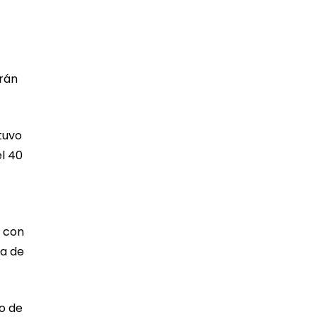
erán
tuvo
el 40
r con
sa de
o de