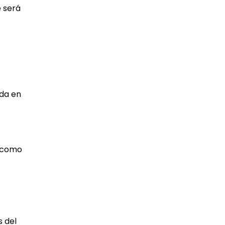
e será
ida en
o como
 del