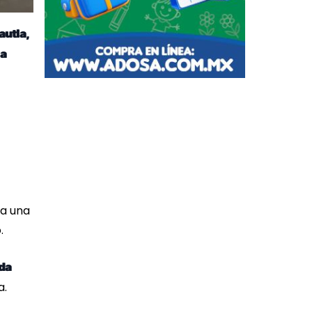
autla,
ia
a una
.
da
a.