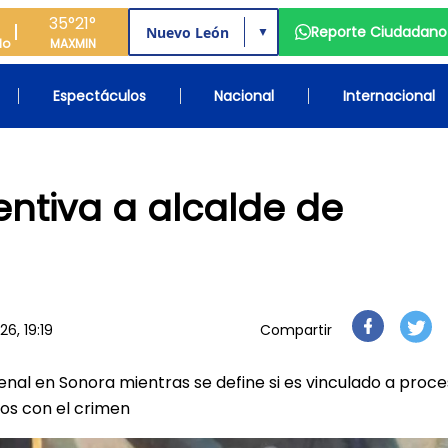
35°
21°
Reporte Ciudadano
▼
do
MAX
MIN
Espectáculos
Nacional
Internacional
entiva a alcalde de
26, 19:19
Compartir
l en Sonora mientras se define si es vinculado a proc
os con el crimen