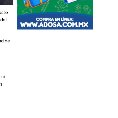
este
 del
ad de
así
es