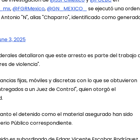
_mx
,
@FGRMexico
,
@GN_MEXICO_
se ejecutó una orden
 Antonio "N", alias "Chaparro", identificado como generad
une 3, 2025
derales detallaron que este arresto es parte del trabajo 
es de violencia".
ncias fijas, móviles y discretas con lo que se obtuvieron
tregados a un Juez de Control", quien otorgó el
d.
tanto el detenido como el material asegurado han sido
terio Público correspondiente.
nido es subordinado de Edgar Vicente Escobar Rodríguez,