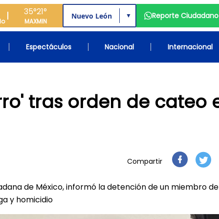
35°
21°
Reporte Ciudadano
▼
do
MAX
MIN
Espectáculos
Nacional
Internacional
ro' tras orden de cateo 
Compartir
dadana de México, informó la detención de un miembro de
oga y homicidio