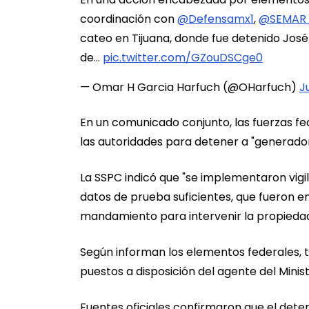
coordinación con
@Defensamx1
,
@SEMAR
cateo en Tijuana, donde fue detenido José
de…
pic.twitter.com/GZouDSCge0
— Omar H Garcia Harfuch (@OHarfuch)
J
En un comunicado conjunto, las fuerzas fe
las autoridades para detener a "generador
La SSPC indicó que "se implementaron vigila
datos de prueba suficientes, que fueron en
mandamiento para intervenir la propieda
Según informan los elementos federales, 
puestos a disposición del agente del Minis
Fuentes oficiales confirmaron que el dete