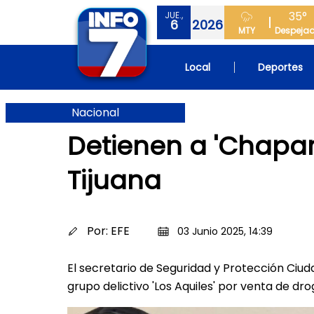
35°
JUE.,
6
2026
MTY
Despeja
Local
Deportes
Nacional
Detienen a 'Chapar
Tijuana
Por:
EFE
03 Junio 2025, 14:39
El secretario de Seguridad y Protección Ciu
grupo delictivo 'Los Aquiles' por venta de dr