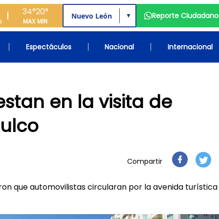
34°
20°
Reporte Ciudadano
▼
o
MAX
MIN
Espectáculos
Nacional
Internacional
tan en la visita de
ulco
Compartir
on que automovilistas circularan por la avenida turística