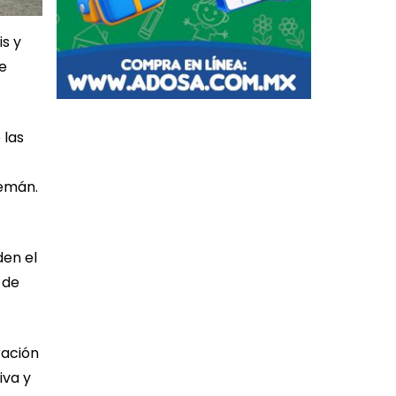
s y
de
 las
lemán.
den el
 de
ración
iva y