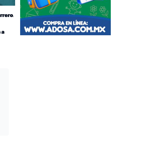
.
rrero
 a