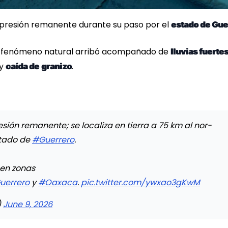
ja presión remanente durante su paso por el
estado de Gue
e fenómeno natural arribó acompañado de
lluvias fuertes
y
.
caída de
granizo
esión remanente; se localiza en tierra a 75 km al nor-
stado de
#Guerrero
.
 en zonas
uerrero
y
#Oaxaca
.
pic.twitter.com/ywxao3gKwM
)
June 9, 2026