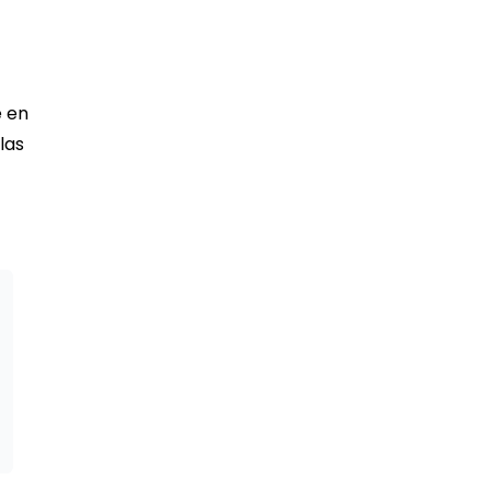
e en
las