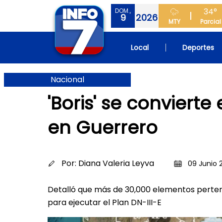
34°
DOM.,
9
2026
MTY
Parcial
Local
Deportes
Nacional
'Boris' se conviert
en Guerrero
Por:
Diana Valeria Leyva
09 Junio 2
Detalló que más de 30,000 elementos pertene
para ejecutar el Plan DN-III-E