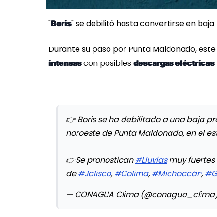
"
" se debilitó hasta convertirse en ba
Boris
Durante su paso por Punta Maldonado, est
con posibles
intensas
descargas eléctricas
👉 Boris se ha debilitado a una baja pr
noroeste de Punta Maldonado, en el e
👉Se pronostican
#Lluvias
muy fuertes
de
#Jalisco
,
#Colima
,
#Michoacán
,
#G
— CONAGUA Clima (@conagua_clima