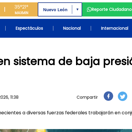
35°
21°
Reporte Ciudadano
▼
MAX
MIN
Espectáculos
Nacional
Internacional
e en sistema de baja pres
026, 11:38
Compartir
cientes a diversas fuerzas federales trabajarán en con