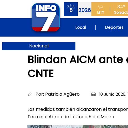
34°
SÁB.,
8
2026
MTY
Solead
Local
Deportes
Nacional
Blindan AICM ante
CNTE
Por:
Patricia Agüero
10 Junio 2026, 
Las medidas también alcanzaron el transport
Terminal Aérea de la Línea 5 del Metro