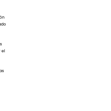
ión
ado
es
 el
as