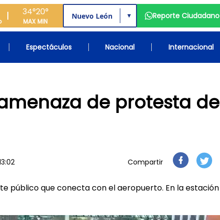
34°
20°
Reporte Ciudadano
▼
o
MAX
MIN
Espectáculos
Nacional
Internacional
 amenaza de protesta de
13:02
Compartir
e público que conecta con el aeropuerto. En la estación