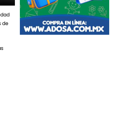
udad
s de
as