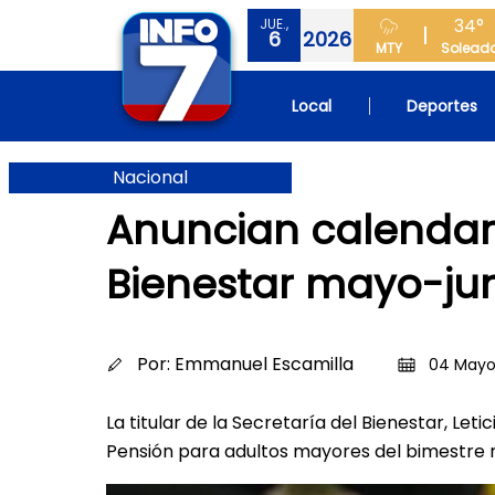
34°
JUE.,
6
2026
MTY
Solead
Local
Deportes
Nacional
Anuncian calendar
Bienestar mayo-ju
Por:
Emmanuel Escamilla
04 Mayo 
La titular de la Secretaría del Bienestar, Let
Pensión para adultos mayores del bimestre