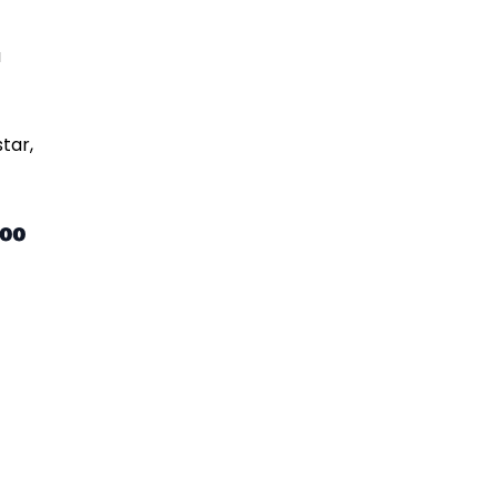
a
tar,
200