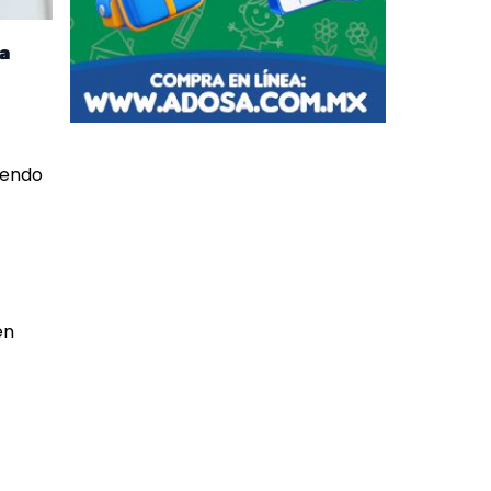
ia
iendo
en