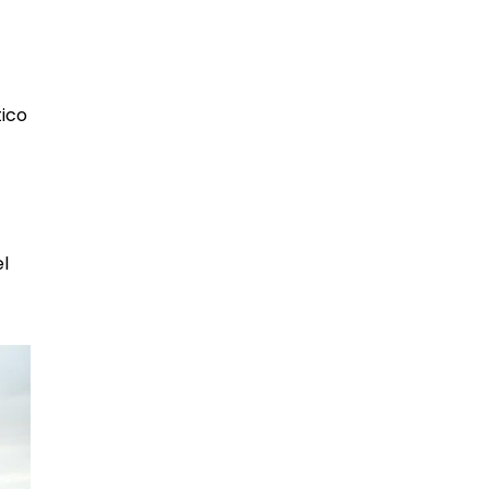
tico
el