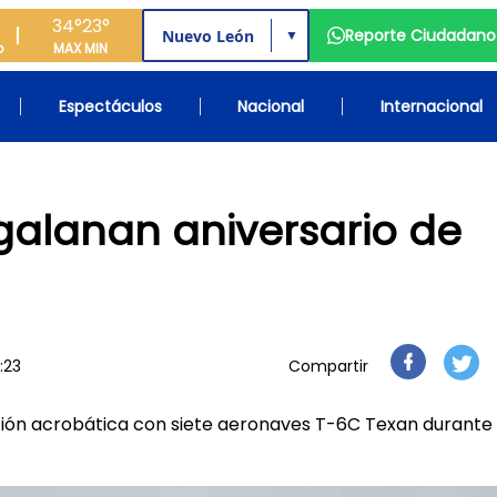
34°
23°
Reporte Ciudadano
▼
o
MAX
MIN
Espectáculos
Nacional
Internacional
galanan aniversario de
1:23
Compartir
ción acrobática con siete aeronaves T-6C Texan durante 