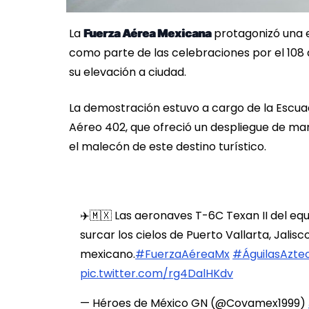
La
protagonizó una e
Fuerza Aérea Mexicana
como parte de las celebraciones por el 108 a
su elevación a ciudad.
La demostración estuvo a cargo de la Escuad
Aéreo 402, que ofreció un despliegue de man
el malecón de este destino turístico.
✈️🇲🇽 Las aeronaves T-6C Texan II del eq
surcar los cielos de Puerto Vallarta, Jalisc
mexicano.
#FuerzaAéreaMx
#ÁguilasAzte
pic.twitter.com/rg4DalHKdv
— Héroes de México GN (@Covamex1999)