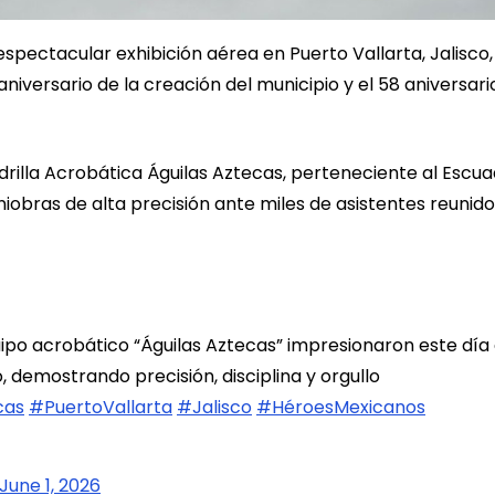
spectacular exhibición aérea en Puerto Vallarta, Jalisco,
niversario de la creación del municipio y el 58 aniversari
rilla Acrobática Águilas Aztecas, perteneciente al Escu
iobras de alta precisión ante miles de asistentes reunid
uipo acrobático “Águilas Aztecas” impresionaron este día 
o, demostrando precisión, disciplina y orgullo
cas
#PuertoVallarta
#Jalisco
#HéroesMexicanos
June 1, 2026