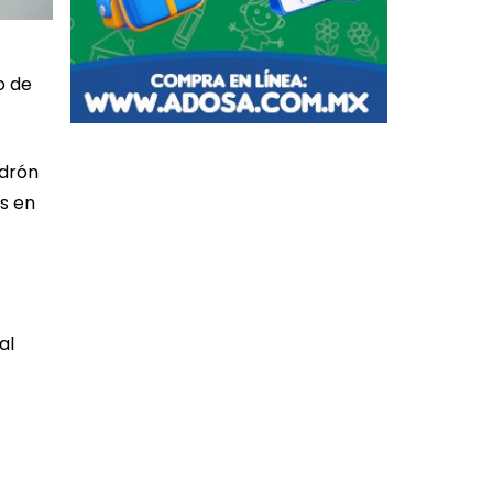
o de
adrón
os en
al