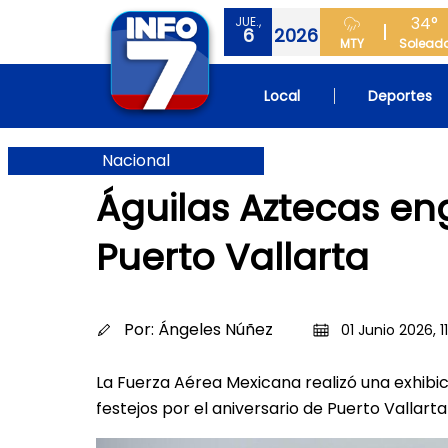
34°
JUE.,
6
2026
MTY
Solead
Local
Deportes
Nacional
Águilas Aztecas en
Puerto Vallarta
Por:
Ángeles Núñez
01 Junio 2026, 1
La Fuerza Aérea Mexicana realizó una exhibi
festejos por el aniversario de Puerto Vallarta