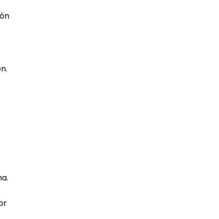
ión
n.
na.
or