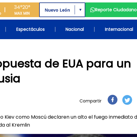
34°
20°
Reporte Ciudadano
▼
o
MAX
MIN
Espectáculos
Nacional
Internacional
opuesta de EUA para un
usia
Compartir
 Kiev como Moscú declaren un alto el fuego inmediato 
da al Kremlin