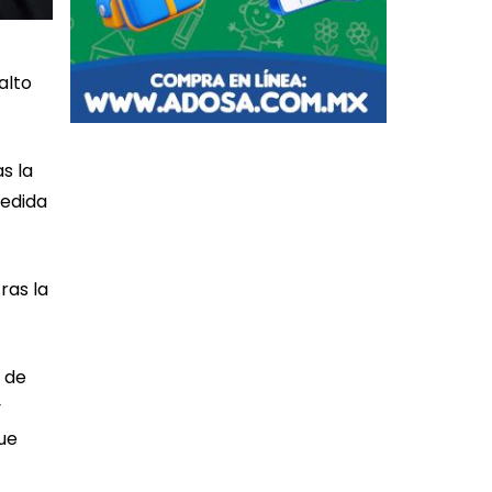
alto
s la
medida
ras la
o de
y
ue