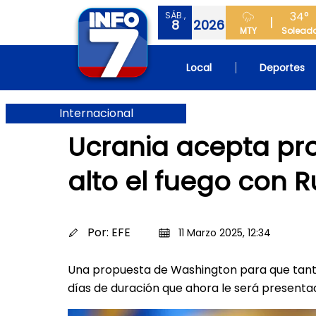
34°
SÁB.,
8
2026
MTY
Solead
Local
Deportes
Internacional
Ucrania acepta pr
alto el fuego con R
Por:
EFE
11 Marzo 2025, 12:34
Una propuesta de Washington para que tanto
días de duración que ahora le será presenta