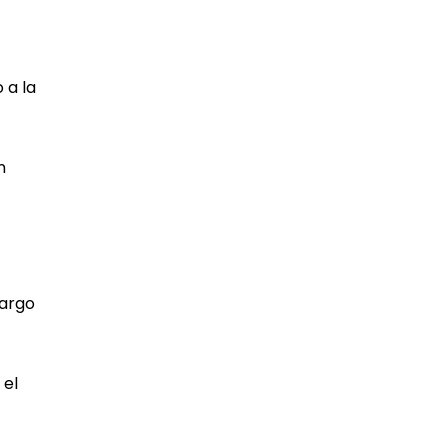
 a la
n
largo
 el