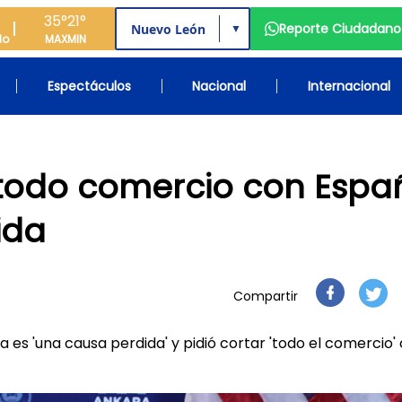
35°
21°
Reporte Ciudadano
▼
do
MAX
MIN
Espectáculos
Nacional
Internacional
 todo comercio con Espa
ida
Compartir
 es 'una causa perdida' y pidió cortar 'todo el comercio' 