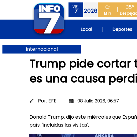
35°
VIE.,
7
2026
MTY
Despeja
Local
Deportes
Internacional
Trump pide cortar
es una causa perd
Por:
EFE
08 Julio 2026, 06:57
Donald Trump, dijo este miércoles que España
país, 'incluidas las visitas',