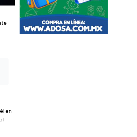
ete
él en
el