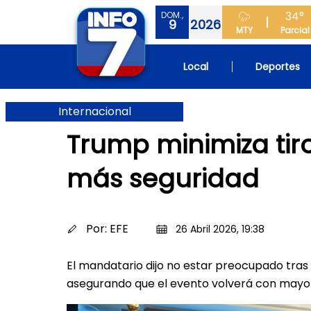
34°
DOM.,
9
2026
MTY
Parcial
Local
Deportes
Internacional
Trump minimiza tir
más seguridad
Por:
EFE
26 Abril 2026, 19:38
El mandatario dijo no estar preocupado tras 
asegurando que el evento volverá con mayo