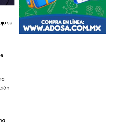
m
jo su
ue
ra
cción
ema