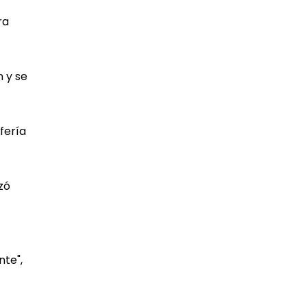
ra
n y se
fería
zó
nte",