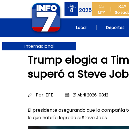
34°
SÁB.,
8
2026
MTY
Solead
Local
Deportes
Internacional
Trump elogia a Ti
superó a Steve Job
Por:
EFE
21 Abril 2026, 08:12
El presidente asegurando que la compañía t
lo que habría logrado si Steve Jobs