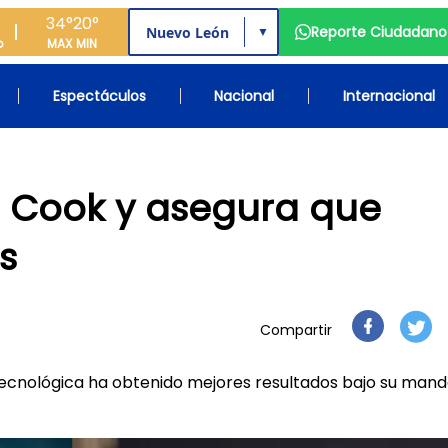
34°
20°
Reporte Ciudadano
▼
o
MAX
MIN
Espectáculos
Nacional
Internacional
m Cook y asegura que
s
Compartir
ecnológica ha obtenido mejores resultados bajo su mand