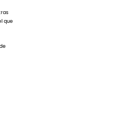
tras
el que
 de