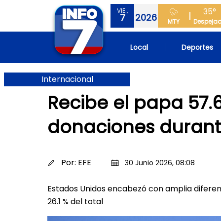
35°
VIE.,
7
2026
MTY
Despeja
Local
Deportes
Internacional
Recibe el papa 57.
donaciones durant
Por:
EFE
30 Junio 2026, 08:08
Estados Unidos encabezó con amplia diferenci
26.1 % del total