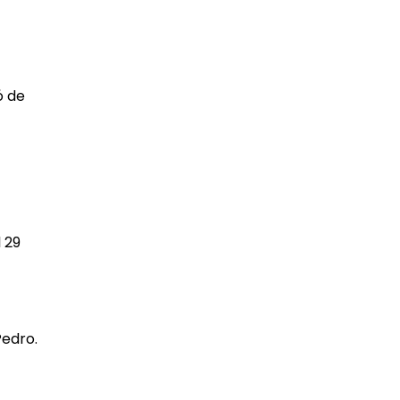
ó de
 29
Pedro.