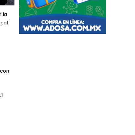
 la
ipal
 con
.1