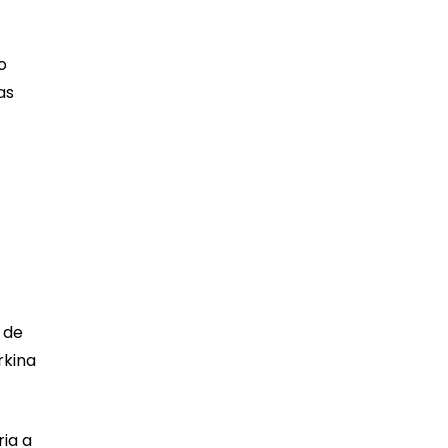
o
as
n de
rkina
ria a