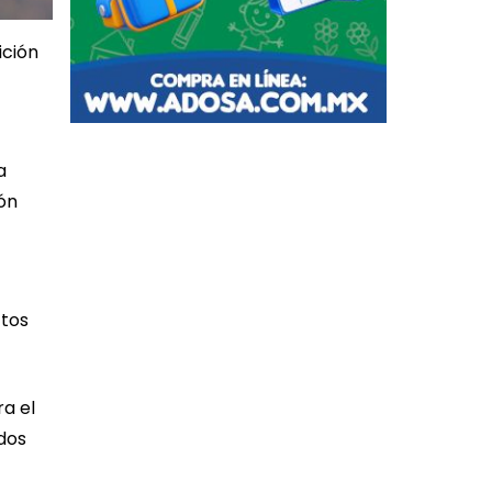
ición
a
ión
ctos
ra el
idos