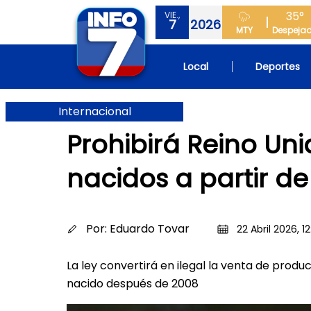
35°
VIE.,
7
2026
MTY
Despeja
Local
Deportes
Internacional
Prohibirá Reino Un
nacidos a partir d
Por:
Eduardo Tovar
22 Abril 2026, 1
La ley convertirá en ilegal la venta de prod
nacido después de 2008