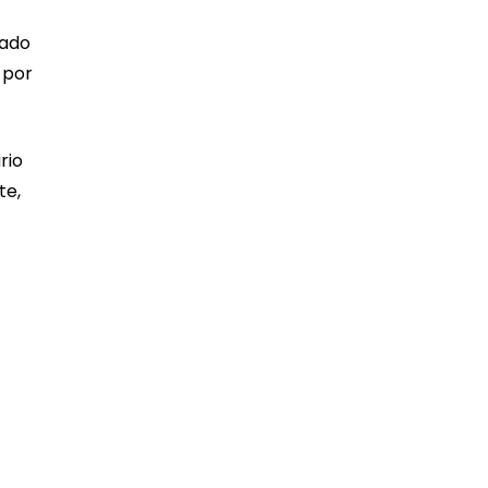
sado
 por
rio
te,