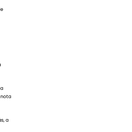
de
a
ia
 nota
s, a