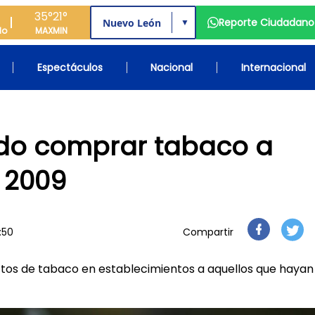
35°
21°
Reporte Ciudadano
▼
do
MAX
MIN
Espectáculos
Nacional
Internacional
ido comprar tabaco a
e 2009
2:50
Compartir
uctos de tabaco en establecimientos a aquellos que hayan