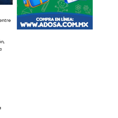
 entre
ón,
a
a