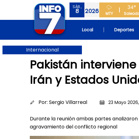
34°
SÁB.,
8
2026
MTY
Solead
Local
Deportes
Internacional
Pakistán intervien
Irán y Estados Unid
Por:
Sergio Villarreal
23 Mayo 2026,
Durante la reunión ambas partes analizaron “l
agravamiento del conflicto regional