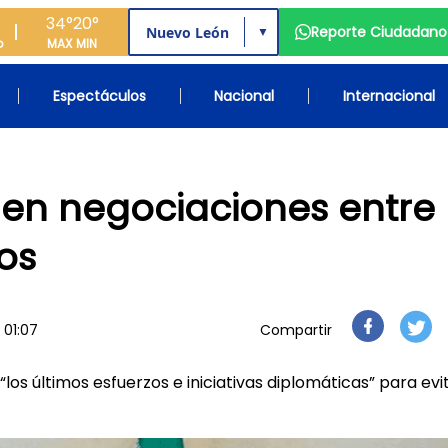
34°
20°
Reporte Ciudadano
▼
o
MAX
MIN
Espectáculos
Nacional
Internacional
e en negociaciones entre
os
 01:07
Compartir
os últimos esfuerzos e iniciativas diplomáticas” para evi