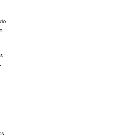
 de
n
os
.
os