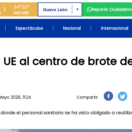
34°
20°
Reporte Ciudadano
▼
o
MAX
MIN
Espectáculos
Nacional
Internacional
a UE al centro de brote d
Mayo 2026, 11:24
Compartir
donde el personal sanitario se ha visto obligado a reutiliz