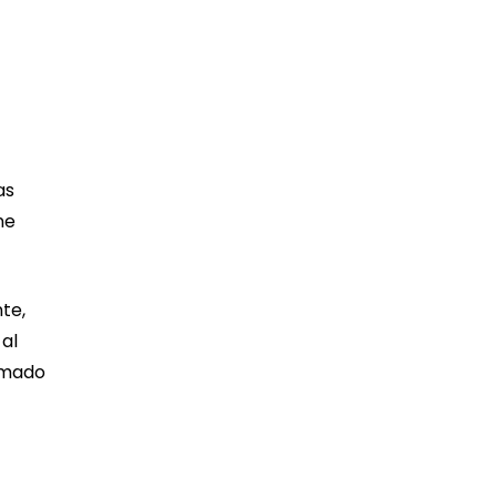
as
ne
te,
al
sumado