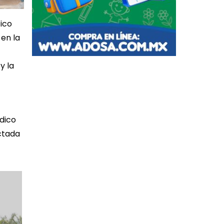
ico
 en la
y la
édico
ctada