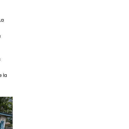
La
a
s
e la