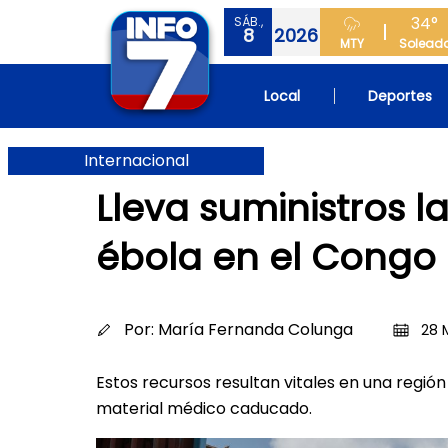
34°
SÁB.,
8
2026
MTY
Solead
Local
Deportes
Internacional
Lleva suministros l
ébola en el Congo
Por:
María Fernanda Colunga
28 
Estos recursos resultan vitales en una región 
material médico caducado.