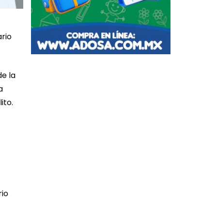
ario
e la
a
ito.
rio