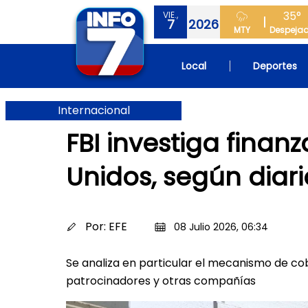
35°
VIE.,
7
2026
MTY
Despeja
Local
Deportes
Internacional
FBI investiga finan
Unidos, según diari
Por:
EFE
08 Julio 2026, 06:34
Se analiza en particular el mecanismo de co
patrocinadores y otras compañías