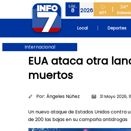
34°
SÁB.,
8
2026
MTY
Solead
Local
Deportes
Internacional
EUA ataca otra lanc
muertos
Por:
Ángeles Núñez
31 Mayo 2026, 1
Un nuevo ataque de Estados Unidos contra u
de 200 las bajas en su campaña antidrogas