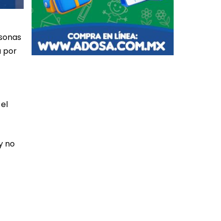
rsonas
a por
 el
y no