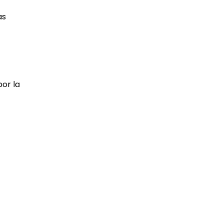
as
por la