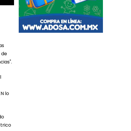
as
o de
cias".
l
N lo
do
trico