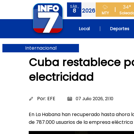
34°
SÁB.,
8
2026
MTY
Solead
Local
Deportes
Internacional
Cuba restablece pa
electricidad
Por:
EFE
07 Julio 2026, 21:10
En La Habana han recuperado hasta ahora la c
de 787.000 usuarios de la empresa eléctrica