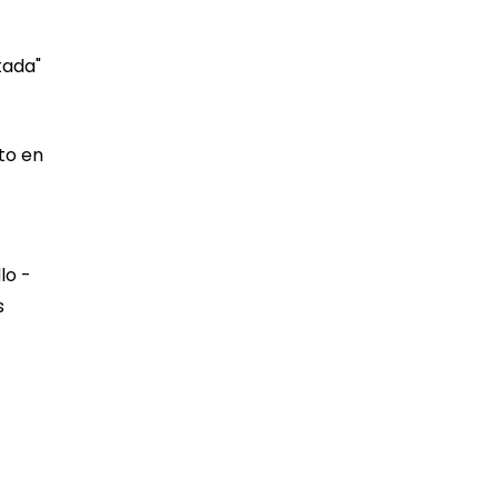
tada"
to en
lo -
s