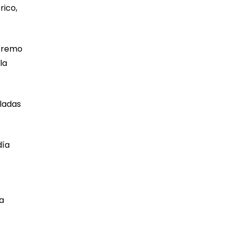
rico,
xtremo
la
eladas
día
ha