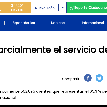
34°
20°
Reporte Ciudadano
▼
o
MAX
MIN
Espectáculos
Nacional
Internacional
rcialmente el servicio d
Compartir
orriente 562.895 clientes, que representan el 65,3 % del
 nacional