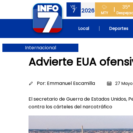
35°
VIE.,
7
2026
MTY
Despeja
Local
Deportes
Internacional
Advierte EUA ofensi
Por:
Emmanuel Escamilla
27 Mayo 
El secretario de Guerra de Estados Unidos, Pe
contra los cárteles del narcotráfico