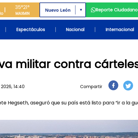
35°
21°
Reporte Ciudadano
▼
do
MAX
MIN
Espectáculos
Nacional
Internacional
va militar contra cártele
2026, 14:40
Compartir
te Hegseth, aseguró que su país está listo para “ir a la gu