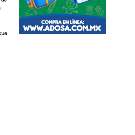
r
 que