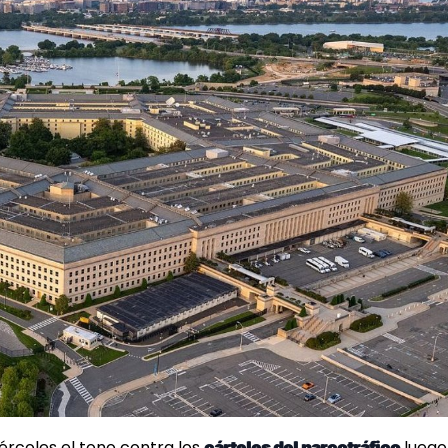
ércoles el tono contra los
luego
cárteles del narcotráfico