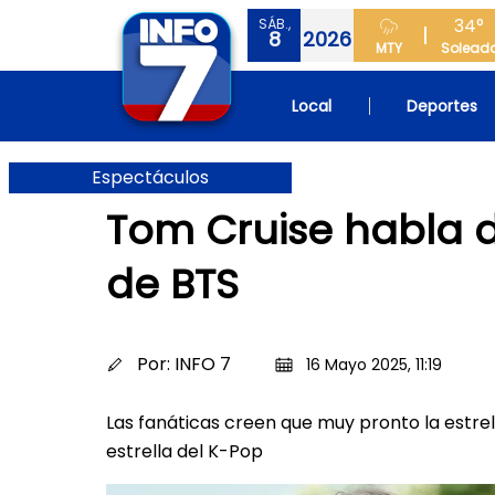
34°
SÁB.,
8
2026
MTY
Solead
Local
Deportes
Espectáculos
Tom Cruise habla d
de BTS
Por:
INFO 7
16 Mayo 2025, 11:19
Las fanáticas creen que muy pronto la estrel
estrella del K-Pop