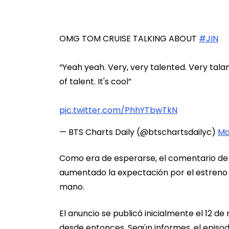
OMG TOM CRUISE TALKING ABOUT
#JIN
“Yeah yeah. Very, very talented. Very talan
of talent. It's cool”
pic.twitter.com/PhhYTbwTkN
— BTS Charts Daily (@btschartsdailyc)
Ma
Como era de esperarse, el comentario de T
aumentado la expectación por el estreno de
mano.
El anuncio se publicó inicialmente el 12 d
desde entonces. Según informes, el episo