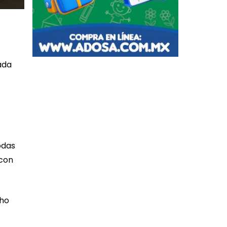
ada
odas
 con
cho