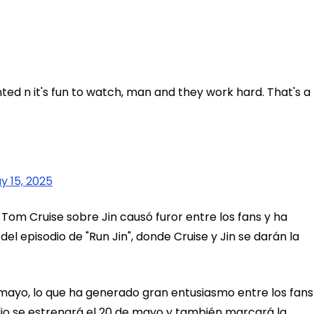
ted n it's fun to watch, man and they work hard. That's a 
y 15, 2025
om Cruise sobre Jin causó furor entre los fans y ha
l episodio de "Run Jin", donde Cruise y Jin se darán la
e mayo, lo que ha generado gran entusiasmo entre los fans
dio se estrenará el 20 de mayo y también marcará la