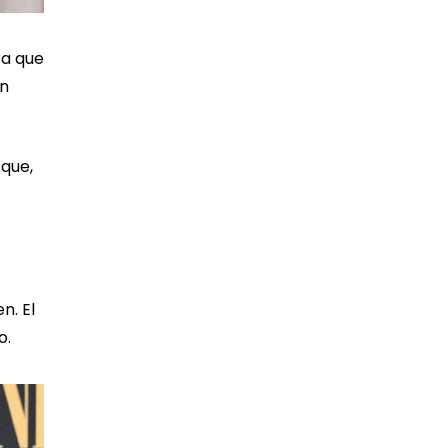
ra que
ón
 que,
n. El
o.