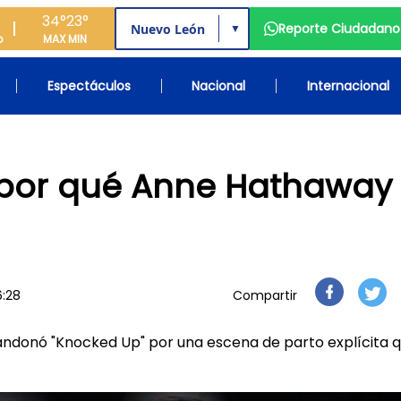
34°
23°
Reporte Ciudadano
▼
o
MAX
MIN
Espectáculos
Nacional
Internacional
 por qué Anne Hathaway
6:28
Compartir
donó "Knocked Up" por una escena de parto explícita q