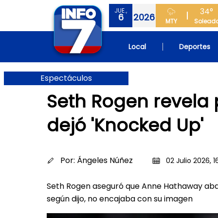
34°
JUE.,
6
2026
MTY
Solead
Local
Deportes
Espectáculos
Seth Rogen revela
dejó 'Knocked Up'
Por:
Ángeles Núñez
02 Julio 2026, 1
Seth Rogen aseguró que Anne Hathaway aban
según dijo, no encajaba con su imagen