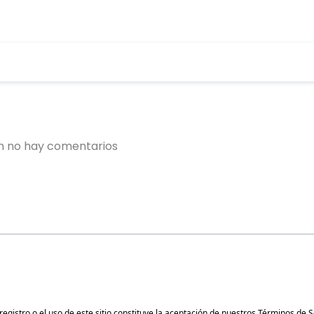
gistro o el uso de este sitio constituye la aceptación de nuestros
Términos de S