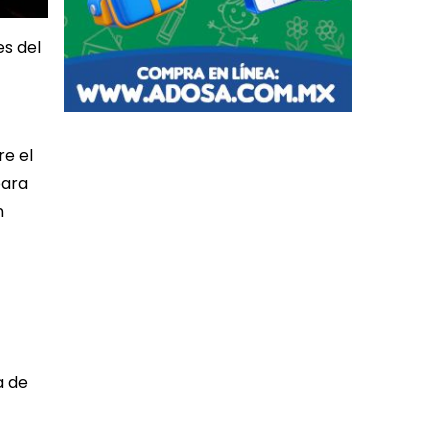
s del
re el
para
n
a de