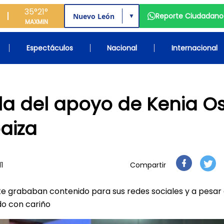
35°
21°
Reporte Ciudadano
▼
MAX
MIN
Espectáculos
Nacional
Internacional
a del apoyo de Kenia Os
aiza
1
Compartir
nte grababan contenido para sus redes sociales y a pesar
do con cariño