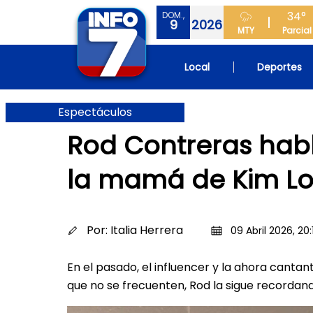
34°
DOM.,
9
2026
MTY
Parcial
Local
Deportes
Espectáculos
Rod Contreras habl
la mamá de Kim Lo
Por:
Italia Herrera
09 Abril 2026, 20:1
En el pasado, el influencer y la ahora canta
que no se frecuenten, Rod la sigue recordan