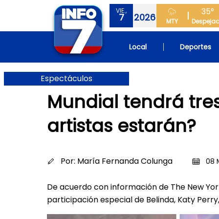
35°
VIE.,
7
2026
MTY
Despeja
Local
Deportes
Espectáculos
Mundial tendrá tre
artistas estarán?
Por:
María Fernanda Colunga
08 
De acuerdo con información de The New Yor
participación especial de Belinda, Katy Perry,