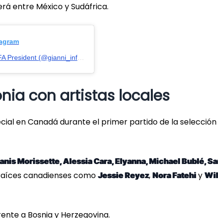
erá entre México y Sudáfrica.
tagram
Una publicación compartida de Gianni Infantino - FIFA President (@gianni_infantino)
ia con artistas locales
ial en Canadá durante el primer partido de la selección
anis Morissette, Alessia Cara, Elyanna, Michael Bublé, Sa
 raíces canadienses como
,
y
Jessie Reyez
Nora Fatehi
Wil
ente a Bosnia y Herzegovina.