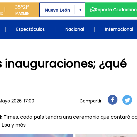
35°
21°
Reporte Ciudadano
▼
do
MAX
MIN
Espectáculos
Nacional
Internacional
s inauguraciones; ¿qué
Mayo 2026, 17:00
Compartir
k Times, cada país tendra una ceremonia que contará co
 Lisa y más.