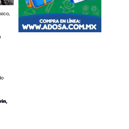
xico,
n
do
in,