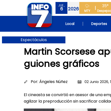
35°
JUE.,
6
2026
MTY
Despeja
Local
Deportes
Espectáculos
Martin Scorsese ap
guiones gráficos
Por:
Ángeles Núñez
02 Junio 2026, 
El cineasta se convirtió en asesor de una emp
agilizar la preproducción sin sacrificar calida