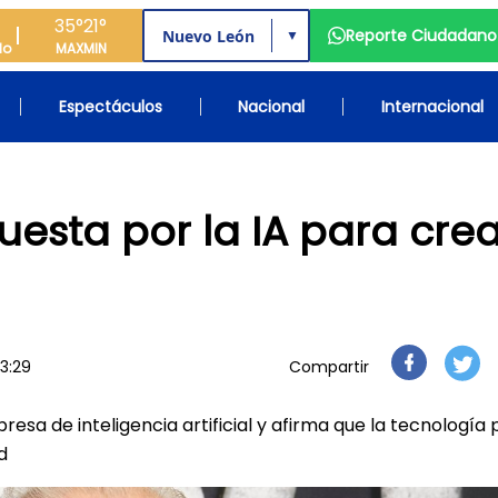
35°
21°
Reporte Ciudadano
▼
do
MAX
MIN
Espectáculos
Nacional
Internacional
uesta por la IA para crea
13:29
Compartir
resa de inteligencia artificial y afirma que la tecnología
d