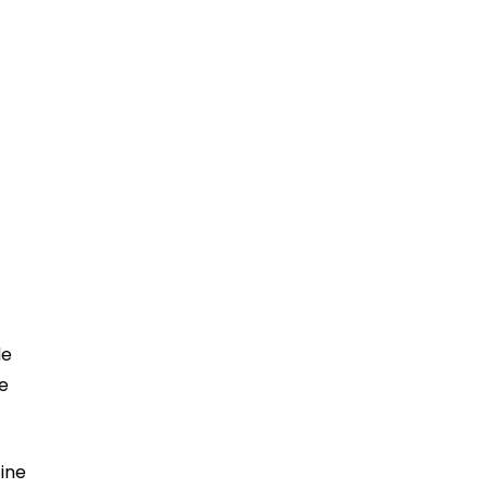
de
e
ine