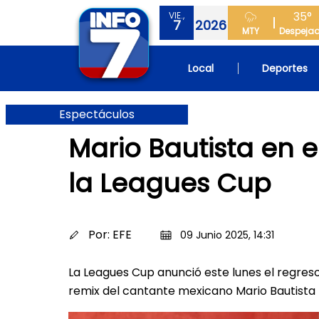
35°
VIE.,
7
2026
MTY
Despeja
Local
Deportes
Espectáculos
Mario Bautista en e
la Leagues Cup
Por:
EFE
09 Junio 2025, 14:31
La Leagues Cup anunció este lunes el regreso
remix del cantante mexicano Mario Bautista