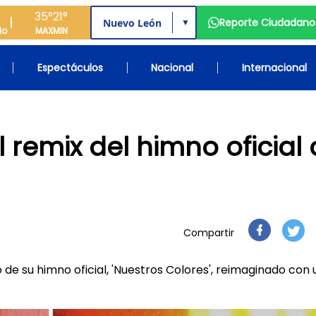
35°
21°
Reporte Ciudadano
▼
do
MAX
MIN
Espectáculos
Nacional
Internacional
l remix del himno oficial
Compartir
 de su himno oficial, 'Nuestros Colores', reimaginado con 