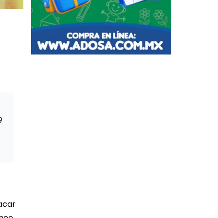
9
acar
neo,