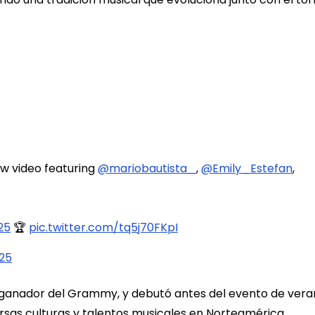
ew video featuring
@mariobautista_
,
@Emily_Estefan
,
25
🏆
pic.twitter.com/tq5j70FKpI
025
an, ganador del Grammy, y debutó antes del evento de ver
rsas culturas y talentos musicales en Norteamérica.