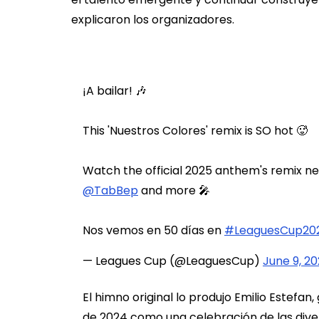
explicaron los organizadores.
¡A bailar! 🎶
This 'Nuestros Colores' remix is SO hot 🥵
Watch the official 2025 anthem's remix n
@TabBep
and more 🎤
Nos vemos en 50 días en
#LeaguesCup20
— Leagues Cup (@LeaguesCup)
June 9, 2
El himno original lo produjo Emilio Estef
de 2024 como una celebración de las dive