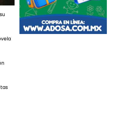
su
ovela
ón
stas