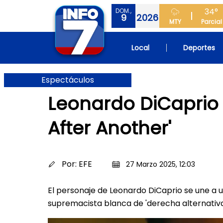
34°
DOM.,
9
2026
MTY
Parcial
Local
Deportes
Espectáculos
Leonardo DiCaprio r
After Another'
Por:
EFE
27 Marzo 2025, 12:03
El personaje de Leonardo DiCaprio se une a
supremacista blanca de 'derecha alternativa