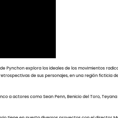
de Pynchon explora los ideales de los movimientos radic
etrospectivas de sus personajes, en una región ficticia d
enco a actores como Sean Penn, Benicio del Toro, Teyana
rio tiene en puerta diversos proyectos con el director M