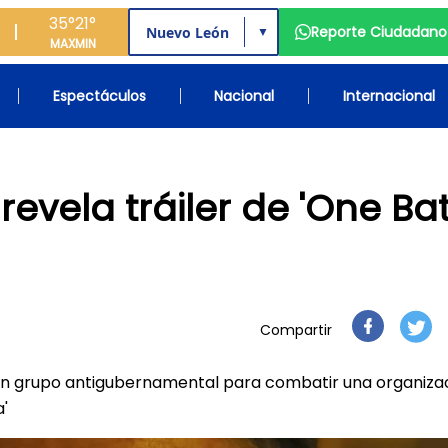
35°
21°
Reporte Ciudadano
▼
MAX
MIN
Espectáculos
Nacional
Internacional
evela tráiler de 'One Bat
Compartir
 un grupo antigubernamental para combatir una organiza
'