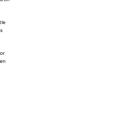
tle
os
dor
 en