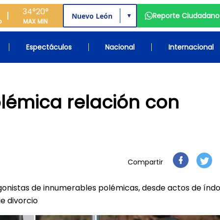
34°
20°
Reporte Ciudadano
▼
o
MAX
MIN
Espectáculos
Nacional
Internacional
lémica relación con
Compartir
gonistas de innumerables polémicas, desde actos de índo
e divorcio