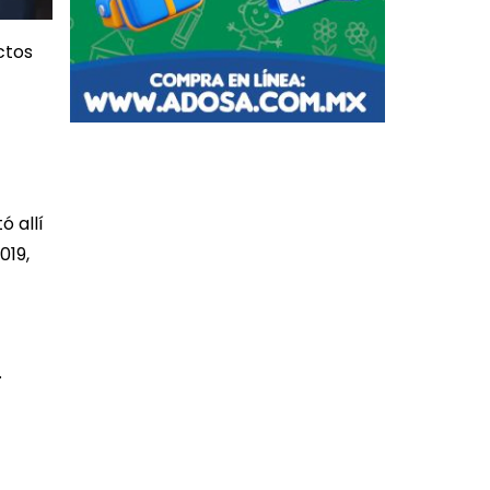
ctos
ó allí
019,
.