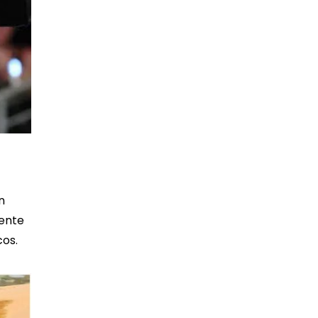
n
rente
cos.