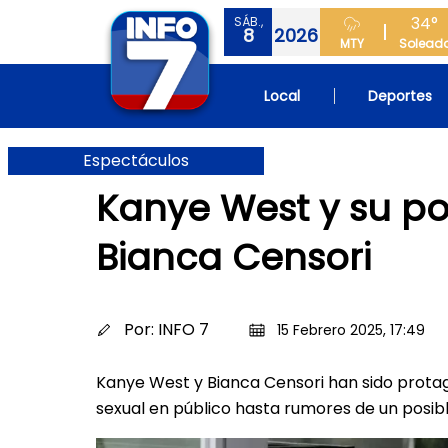
34°
SÁB.,
8
2026
MTY
Solead
Local
Deportes
Espectáculos
Kanye West y su po
Bianca Censori
Por:
INFO 7
15 Febrero 2025, 17:49
Kanye West y Bianca Censori han sido prota
sexual en público hasta rumores de un posibl