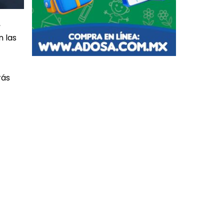
,
n las
rás