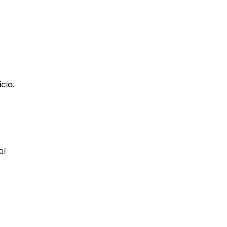
cia.
el