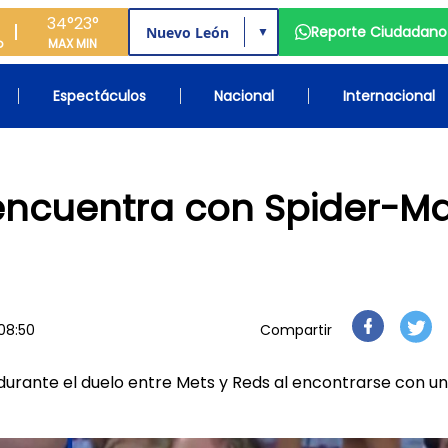
34°
23°
Reporte Ciudadano
▼
o
MAX
MIN
Espectáculos
Nacional
Internacional
eencuentra con Spider-M
08:50
Compartir
urante el duelo entre Mets y Reds al encontrarse con un