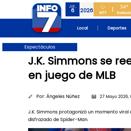
34°
JUE.,
6
2026
MTY
Solead
Local
Deportes
Espectáculos
J.K. Simmons se r
en juego de MLB
Por:
Ángeles Núñez
27 Mayo 2026, 
J.K. Simmons protagonizó un momento viral d
disfrazado de Spider-Man.