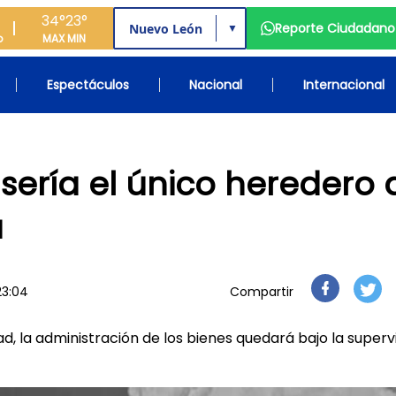
34°
23°
Reporte Ciudadano
▼
o
MAX
MIN
Espectáculos
Nacional
Internacional
 sería el único heredero 
a
23:04
Compartir
, la administración de los bienes quedará bajo la superv