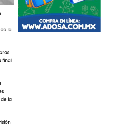
a
 de la
ibras
 final
a
es
 de la
isión