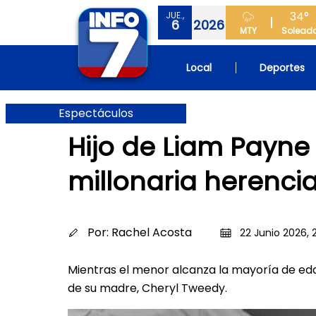
34°
JUE.,
6
2026
MTY
Solead
Local
Deportes
Espectáculos
Hijo de Liam Payne
millonaria herenci
Por:
Rachel Acosta
22 Junio 2026, 
Mientras el menor alcanza la mayoría de edad
de su madre, Cheryl Tweedy.