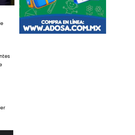
de
antes
e
der