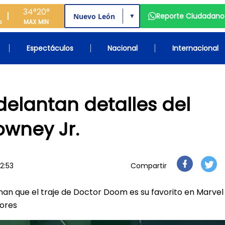
34°
20°
Reporte Ciudadano
▼
o
MAX
MIN
Espectáculos
Nacional
Internacional
elantan detalles del
wney Jr.
12:53
Compartir
man que el traje de Doctor Doom es su favorito en Marvel
ores