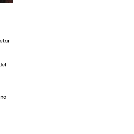
petar
del
una