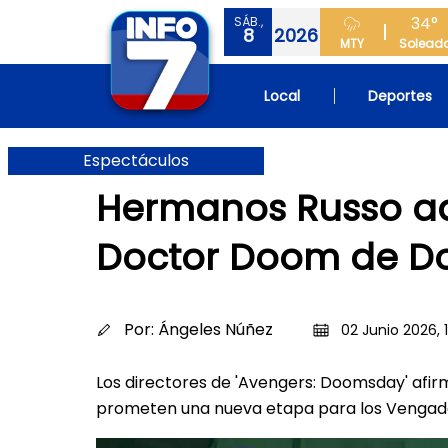
34°
SÁB.,
8
2026
MTY
Solead
Local
Deportes
Espectáculos
Hermanos Russo ad
Doctor Doom de Do
Por:
Ángeles Núñez
02 Junio 2026, 
Los directores de 'Avengers: Doomsday' afir
prometen una nueva etapa para los Vengad