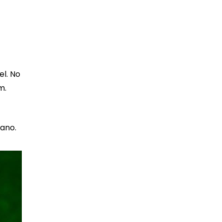
el. No
m.
lano.