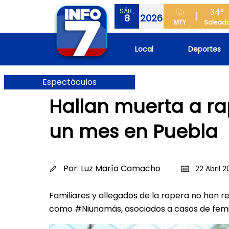
34°
SÁB.,
8
2026
MTY
Solead
Local
Deportes
Espectáculos
Hallan muerta a r
un mes en Puebla
Por:
Luz María Camacho
22 Abril 2
Familiares y allegados de la rapera no han r
como #Niunamás, asociados a casos de femin