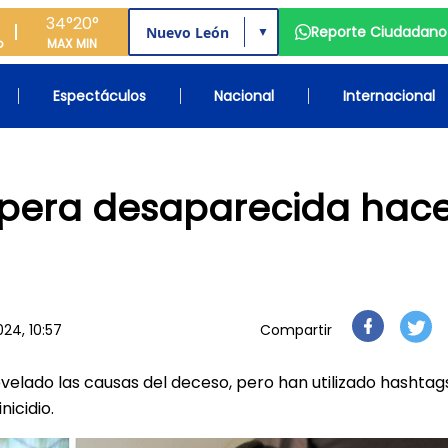
34°
20°
Reporte Ciudadano
▼
o
MAX
MIN
Espectáculos
Nacional
Internacional
apera desaparecida hac
024, 10:57
Compartir
evelado las causas del deceso, pero han utilizado hashtag
icidio.