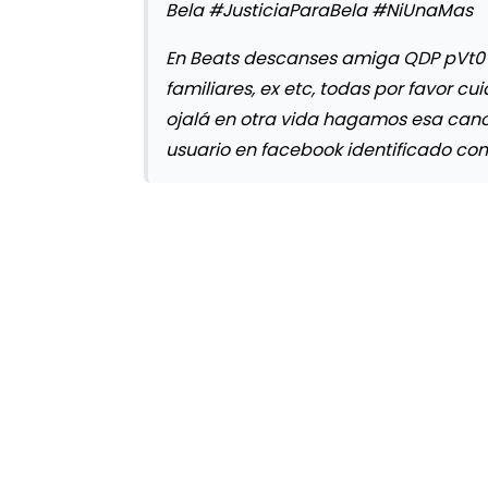
Bela #JusticiaParaBela #NiUnaMas
En Beats descanses amiga QDP pVt0
familiares, ex etc, todas por favor c
ojalá en otra vida hagamos esa canci
usuario en facebook identificado co