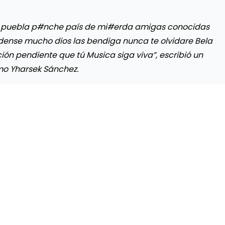
 puebla p#nche país de mi#erda amigas conocidas
uidense mucho dios las bendiga nunca te olvidare Bela
ón pendiente que tú Musica siga viva”, escribió un
mo Yharsek Sánchez.