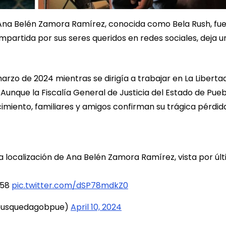
 Ana Belén Zamora Ramírez, conocida como Bela Rush, fu
ompartida por sus seres queridos en redes sociales, deja u
rzo de 2024 mientras se dirigía a trabajar en La Libertad
Aunque la Fiscalía General de Justicia del Estado de Pue
cimiento, familiares y amigos confirman su trágica pérdid
a localización de Ana Belén Zamora Ramírez, vista por úl
258
pic.twitter.com/dSP78mdkZ0
@busquedagobpue)
April 10, 2024