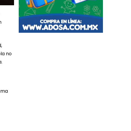
e
n
,
bla no
a.
tima