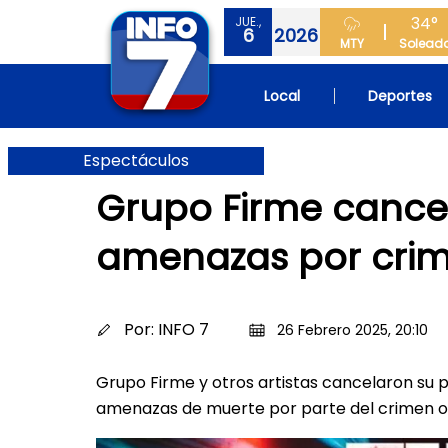
34°
JUE.,
6
2026
MTY
Solead
Local
Deportes
Espectáculos
Grupo Firme cancel
amenazas por cri
Por:
INFO 7
26 Febrero 2025, 20:10
Grupo Firme y otros artistas cancelaron su 
amenazas de muerte por parte del crimen 