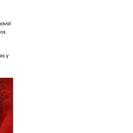
naval
tos
es y