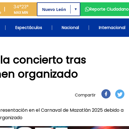
34°
23°
Reporte Ciudadano
▼
o
MAX
MIN
Espectáculos
Nacional
Internacional
a concierto tras
men organizado
Compartir
presentación en el Carnaval de Mazatlán 2025 debido a
organizado