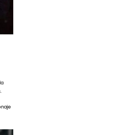
la
.
onaje