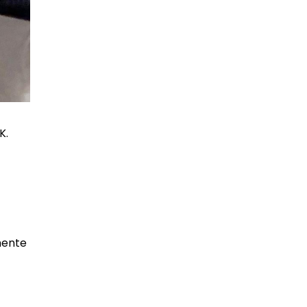
K.
mente