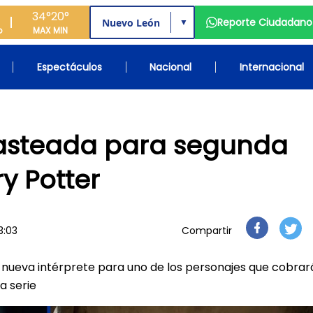
34°
20°
Reporte Ciudadano
▼
o
MAX
MIN
Espectáculos
Nacional
Internacional
asteada para segunda
y Potter
3:03
Compartir
a nueva intérprete para uno de los personajes que cobrar
a serie