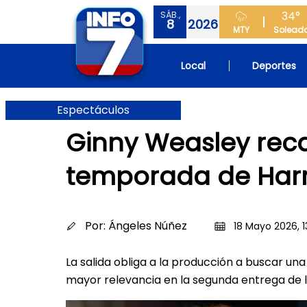
34°
SÁB.,
8
2026
MTY
Solead
Local
Deportes
Espectáculos
Ginny Weasley rec
temporada de Harr
Por:
Ángeles Núñez
18 Mayo 2026, 1
La salida obliga a la producción a buscar un
mayor relevancia en la segunda entrega de l