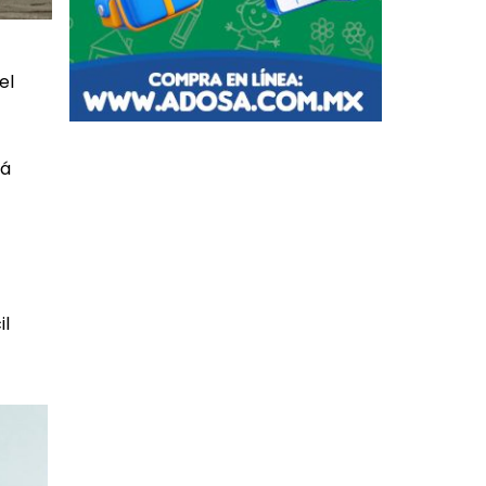
el
rá
il