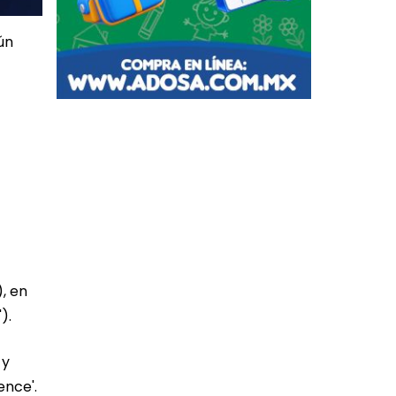
ún
, en
).
 y
ence'.