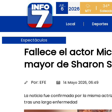
34°
JUE.,
6
2026
MTY
Solead
Local
Deportes
Espectáculos
Fallece el actor M
mayor de Sharon 
Por:
EFE
14 Mayo 2026, 06:49
La noticia fue confirmada por la misma actriz
tras una larga enfermedad