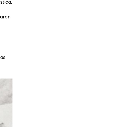
stica.
taron
más