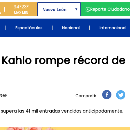
34°
23°
Reporte Ciudadano
▼
o
MAX
MIN
Espectáculos
Nacional
Internacional
a Kahlo rompe récord de
3:55
Compartir
 supera las 41 mil entradas vendidas anticipadamente,