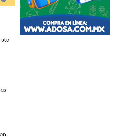
ista
más
yen