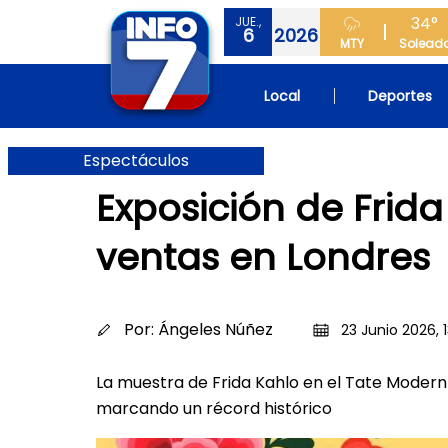
34°
JUE.,
6
2026
MTY
Solead
Local
Deportes
Espectáculos
Exposición de Frid
ventas en Londres
Por:
Ángeles Núñez
23 Junio 2026, 1
La muestra de Frida Kahlo en el Tate Modern
marcando un récord histórico