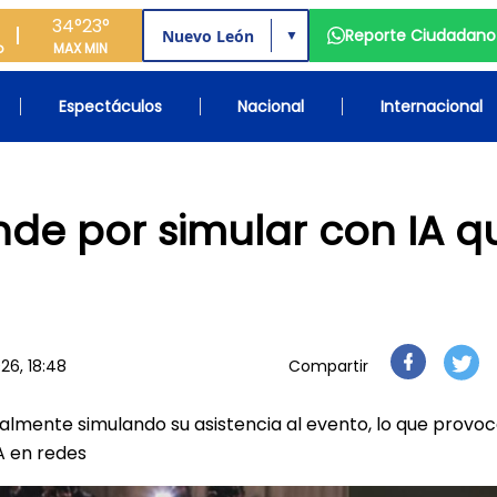
34°
23°
Reporte Ciudadano
▼
o
MAX
MIN
Espectáculos
Nacional
Internacional
onde por simular con IA q
26, 18:48
Compartir
ialmente simulando su asistencia al evento, lo que provo
IA en redes