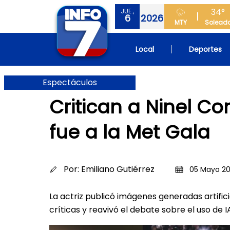
34°
JUE.,
6
2026
MTY
Solead
Local
Deportes
Espectáculos
Critican a Ninel C
fue a la Met Gala
Por:
Emiliano Gutiérrez
05 Mayo 20
La actriz publicó imágenes generadas artific
críticas y reavivó el debate sobre el uso de 