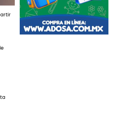
artir
de
ita