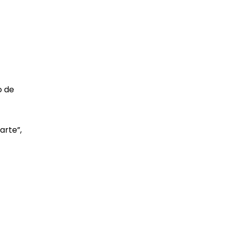
o de
arte”,