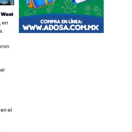
 West
, en
e.
ieron
el
en el