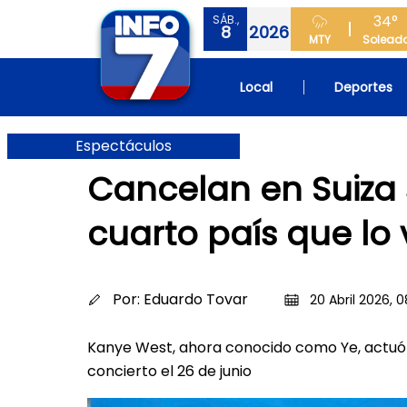
34°
SÁB.,
8
2026
MTY
Solead
Local
Deportes
Espectáculos
Cancelan en Suiza
cuarto país que lo 
Por:
Eduardo Tovar
20 Abril 2026, 0
Kanye West, ahora conocido como Ye, actuó p
concierto el 26 de junio