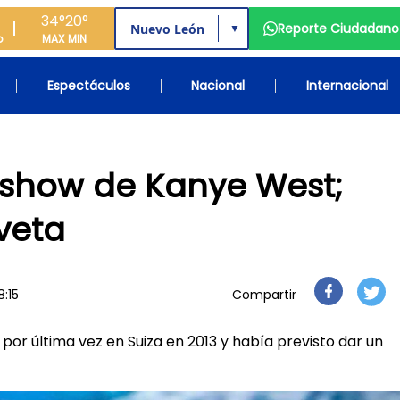
34°
20°
Reporte Ciudadano
▼
o
MAX
MIN
Espectáculos
Nacional
Internacional
 show de Kanye West;
veta
8:15
Compartir
or última vez en Suiza en 2013 y había previsto dar un