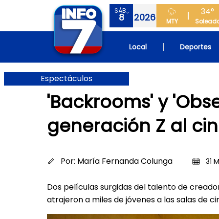
34°
SÁB.,
8
2026
MTY
Solead
Local
Deportes
Espectáculos
'Backrooms' y 'Obse
generación Z al ci
Por:
María Fernanda Colunga
31 M
Dos películas surgidas del talento de cread
atrajeron a miles de jóvenes a las salas de ci