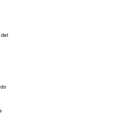
 del
ndo
e