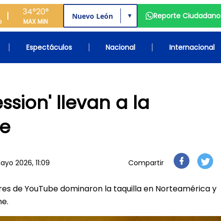
34°
20°
Reporte Ciudadano
▼
o
MAX
MIN
Espectáculos
Nacional
Internacional
ssion' llevan a la
ne
ayo 2026, 11:09
Compartir
ores de YouTube dominaron la taquilla en Norteamérica y
ne.