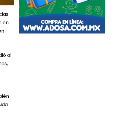
cias
s en
on
ió al
ños,
bién
cida