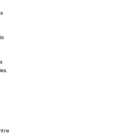
os
la
s
es.
ntre