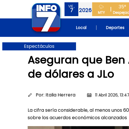
35°
VIE.,
7
2026
MTY
Despeja
Local
Deportes
Espectáculos
Aseguran que Ben Af
de dólares a JLo
Por:
Italia Herrera
11 Abril 2026, 13:4
La cifra sería considerable, al menos unos 6
sobre los acuerdos económicos alcanzados