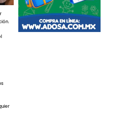
r
ión.
l
os
quier