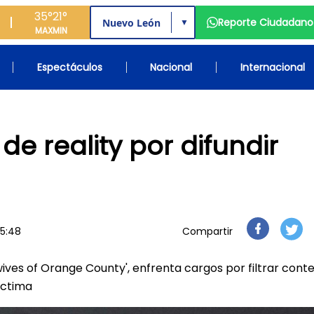
35°
21°
Reporte Ciudadano
▼
MAX
MIN
Espectáculos
Nacional
Internacional
de reality por difundir
15:48
Compartir
ives of Orange County', enfrenta cargos por filtrar cont
íctima