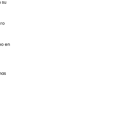
n su
tro
po en
has