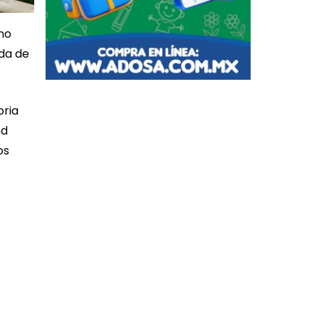
no
ada de
oria
nd
os