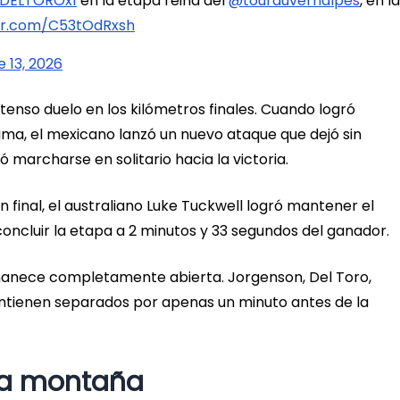
DELTOROx1
en la etapa reina del
@tourauverhalpes
, en la
ter.com/C53tOdRxsh
e 13, 2026
enso duelo en los kilómetros finales. Cuando logró
cima, el mexicano lanzó un nuevo ataque que dejó sin
ó marcharse en solitario hacia la victoria.
 final, el australiano Luke Tuckwell logró mantener el
 concluir la etapa a 2 minutos y 33 segundos del ganador.
ermanece completamente abierta. Jorgenson, Del Toro,
ntienen separados por apenas un minuto antes de la
 la montaña