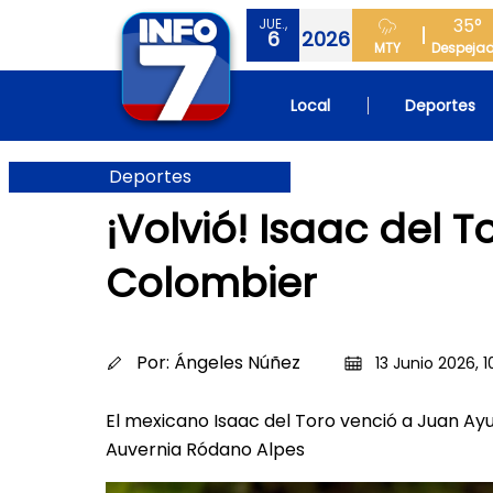
35°
JUE.,
6
2026
MTY
Despeja
Local
Deportes
Deportes
¡Volvió! Isaac del 
Colombier
Por:
Ángeles Núñez
13 Junio 2026, 1
El mexicano Isaac del Toro venció a Juan Ayu
Auvernia Ródano Alpes