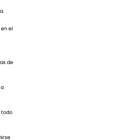
a.
 en el
mas de
 a
n todo
nirse