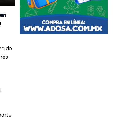
an
l
ea de
tres
a
parte