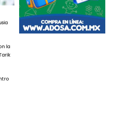
usia
on la
Tarik
ntro