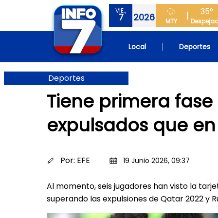
35°
VIE.,
7
2026
MTY
Despeja
Local
Deportes
Deportes
Tiene primera fase
expulsados que en 
Por:
EFE
19 Junio 2026, 09:37
Al momento, seis jugadores han visto la tarj
superando las expulsiones de Qatar 2022 y R