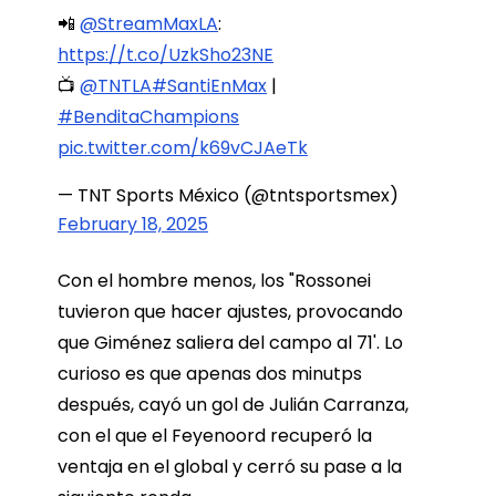
📲
@StreamMaxLA
:
https://t.co/UzkSho23NE
📺
@TNTLA
#SantiEnMax
|
#BenditaChampions
pic.twitter.com/k69vCJAeTk
— TNT Sports México (@tntsportsmex)
February 18, 2025
Con el hombre menos, los "Rossonei
tuvieron que hacer ajustes, provocando
que Giménez saliera del campo al 71'. Lo
curioso es que apenas dos minutps
después, cayó un gol de Julián Carranza,
con el que el Feyenoord recuperó la
ventaja en el global y cerró su pase a la