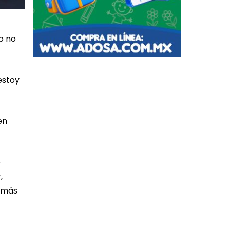
o no
estoy
en
é
,
 más