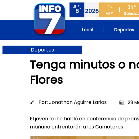
34°
JUE.,
6
2026
MTY
Solead
Local
Deportes
Deportes
Tenga minutos o no
Flores
Por:
Jonathan Aguirre Larios
28 Ma
El joven felino habló en conferencia de prens
mañana enfrentarán a los Camoteros