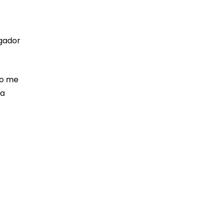
ugador
do me
ra